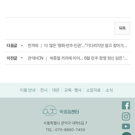
목록
다음글
한겨레 ｜ 더 많은 ‘평화·민주·인권’…“기다리지만 말고 찾아가세요” (2024.08....
이전글
관악HCN ｜ 박종철 거리에 이어… 6월 민주 항쟁 정신 담은 '박종철 센터' (2023.10....
이용 안내
전시
대관
교육 · 행사
소장자료
소식
서울특별시 관악구 대학5길 7
TEL : 070-8890-7450