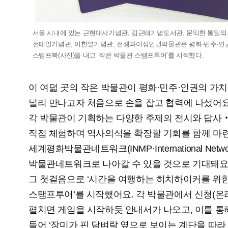
서울 시내에 있는 근현대사기념관, 김근태기념도서관, 문익환 통일의
전태일기념관, 이한열기념관, 전쟁과여성인권박물관은 평화·민주·인권
스탬프북(사진)을 내고 ‘작은 박물관 스탬프투어’를 시작했다.
이 여덟 곳의 작은 박물관이 평화·민주·인권의 가
널리 만나고자 처음으로 손을 잡고 협력에 나섰어요.
각 박물관이 기획하는 다양한 주제의 전시와 답사
직접 체험하며 역사의식을 확장할 기회를 함께 마련
세계평화박물관네트워크(INMP·International Network
박물관네트워크로 나아갈 수 있을 것으로 기대돼요
그 첫걸음으로 ‘시간을 여행하는 히치하이커를 위한
스탬프투어’를 시작했어요. 각 박물관에서 신청(온
펼치면 게임을 시작하듯 안내서가 나오고, 이를 통해
들어 ‘장미가 핀 담벼락 옆으로 보이는 계단을 따