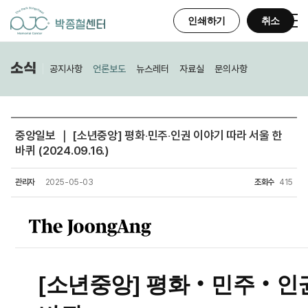
인쇄하기
취소
소식
공지사항
언론보도
뉴스레터
자료실
문의사항
중앙일보 ｜ [소년중앙] 평화‧민주‧인권 이야기 따라 서울 한
바퀴 (2024.09.16.)
관리자
2025-05-03
조회수
415
[소년중앙] 평화‧민주‧인권