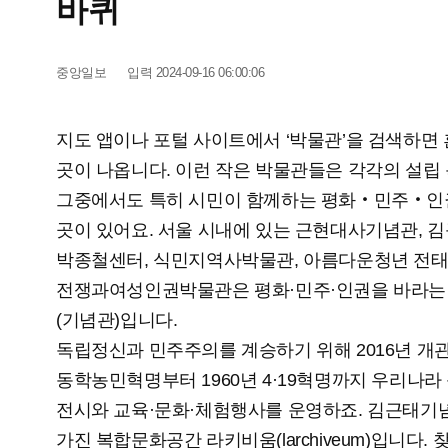
바퀴
중앙일보
입력 2024-09-16 06:00:06
지도 앱이나 포털 사이트에서 ‘박물관’을 검색하면
곳이 나옵니다. 이런 작은 박물관들은 각각의 설립
그중에서도 특히 시민이 함께하는 평화‧민주‧인
곳이 있어요. 서울 시내에 있는 근현대사기념관, 
박종철센터, 식민지역사박물관, 아름다운청년 전태
전쟁과여성인권박물관은 평화·민주·인권을 바라는 
(기념관)입니다.
독립정신과 민주주의를 계승하기 위해 2016년 개
동학농민혁명부터 1960년 4·19혁명까지 우리나
전시와 교육·문화·체험행사를 운영하죠. 김근태기
가진 복합문화공간 라키비움(larchiveum)입니다.