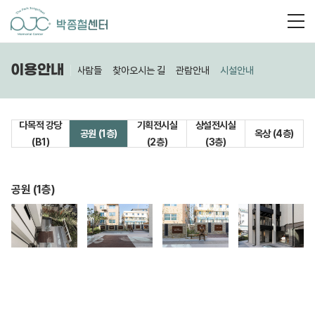
이용안내
센터소개
함께하는 사람들
찾아오시는 길
관람안내
시설안내
다목적 강당
기획전시실
상설전시실
공원 (1층)
옥상 (4층)
(B1)
(2층)
(3층)
공원 (1층)